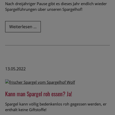
Nach dreijähriger Pause gibt es dieses Jahr endlich wieder
Spargelführungen über unseren Spargelhof!
Dieses
Weiterlesen …
Jahr
gibt
es
wieder
Spargelführungen
und
Spargelessen!
13.05.2022
Kann man Spargel roh essen? Ja!
Spargel kann völlig bedenkenlos roh gegessen werden, er
enthält keine Giftstoffe!