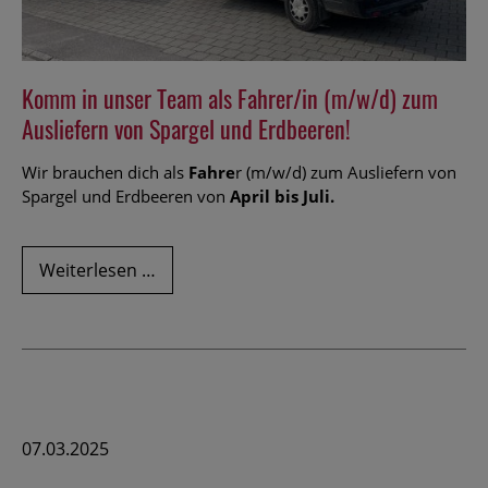
Komm in unser Team als Fahrer/in (m/w/d) zum
Ausliefern von Spargel und Erdbeeren!
Wir brauchen dich als
Fahre
r (m/w/d) zum Ausliefern von
Spargel und Erdbeeren von
April bis Juli.
Komm
Weiterlesen …
in
unser
Team
als
Fahrer/in
(m/w/d)
zum
07.03.2025
Ausliefern
von