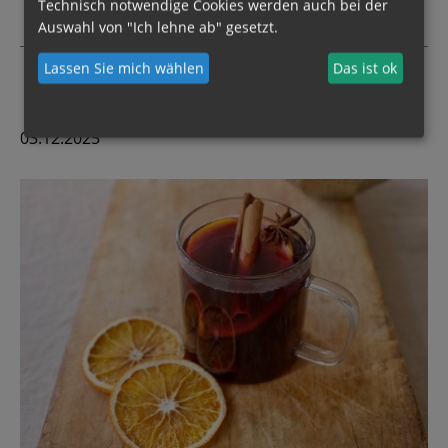
Technisch notwendige Cookies werden auch bei der
Backapfel-
Auswahl von "Ich lehne ab" gesetzt.
Test:
diese
Lassen Sie mich wählen
Das ist ok
Sorten
sind
die
03.12.2025
besten
Äpfel
zum
Backen