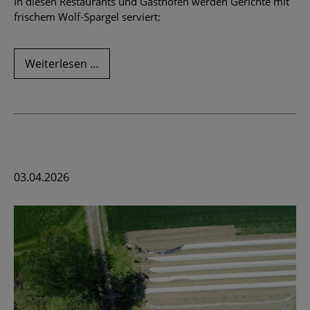
In diesen Restaurants und Gasthöfen werden Gerichte mit
frischem Wolf-Spargel serviert:
Spargelessen
Weiterlesen …
-
hier
schmeckt
es
lecker!
03.04.2026