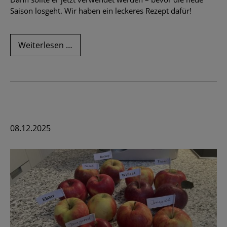
Saison losgeht. Wir haben ein leckeres Rezept dafür!
Haben
Weiterlesen …
Sie
noch
Spargel
eingefroren?
08.12.2025