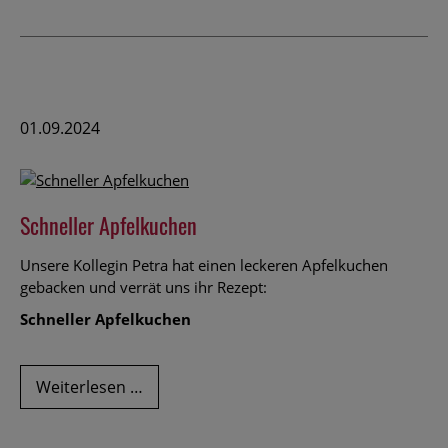
unser
Team
als
Verkäufer/in
(m/w/d)
für
01.09.2024
Erdbeeren
Schneller Apfelkuchen
Unsere Kollegin Petra hat einen leckeren Apfelkuchen
gebacken und verrät uns ihr Rezept:
Schneller Apfelkuchen
Schneller
Weiterlesen …
Apfelkuchen