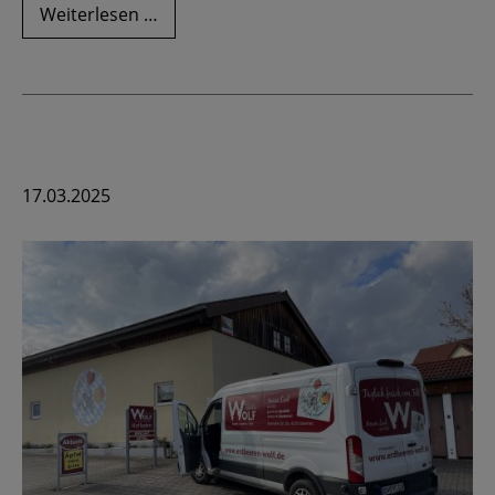
Spargel
Weiterlesen …
schälen
-
so
geht's
17.03.2025