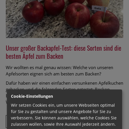
Unser großer Backapfel-Test: diese Sorten sind die
besten Äpfel zum Backen
Wir wollten es mal genau wissen: Welche von unseren
Apfelsorten eignen sich am besten zum Backen?
Dafür haben wir einen einfachen versunkenen Apfelkuchen
gebacken und die folgenden Sorten getestet: Boskop,
Elstar, Gala, Jonagold, Jonagored, Mairac, Topaz und
Cookie-Einstellungen
Wellant.
Wir setzen Cookies ein, um unsere Webseiten optimal
für Sie zu gestalten und unsere Angebote für Sie zu
verbessern. Sie können auswählen, welche Cookies Sie
Unser
Weiterlesen …
zulassen wollen, sowie Ihre Auswahl jederzeit ändern.
großer