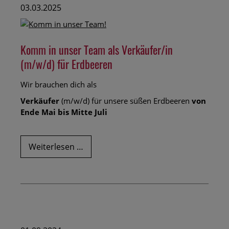
03.03.2025
Komm in unser Team als Verkäufer/in
(m/w/d) für Erdbeeren
Wir brauchen dich als
Verkäufer
(m/w/d) für unsere süßen Erdbeeren
von
Ende Mai bis Mitte Juli
Komm
Weiterlesen …
in
unser
Team
als
Verkäufer/in
(m/w/d)
für