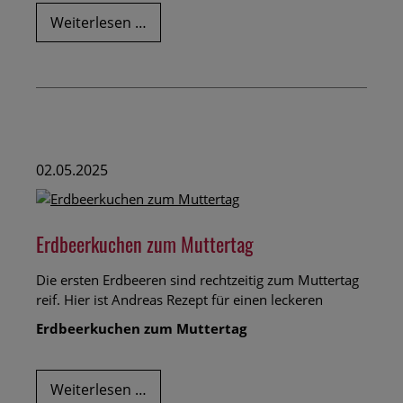
Familie
Weiterlesen …
Wolf
im
Fernsehen:
Wie
Landwirte
das
Internet
02.05.2025
nutzen
Erdbeerkuchen zum Muttertag
Die ersten Erdbeeren sind rechtzeitig zum Muttertag
reif. Hier ist Andreas Rezept für einen leckeren
Erdbeerkuchen zum Muttertag
Erdbeerkuchen
Weiterlesen …