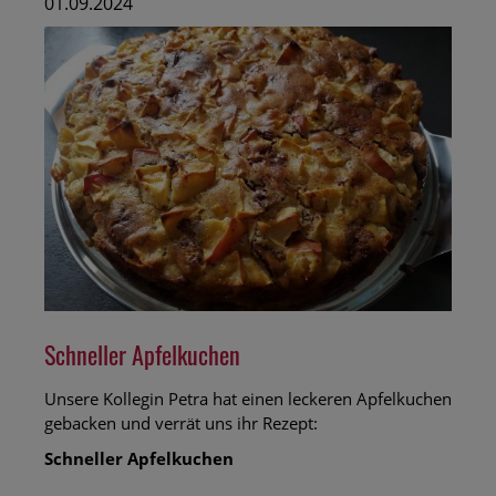
01.09.2024
Erdbeeren
Schneller Apfelkuchen
Unsere Kollegin Petra hat einen leckeren Apfelkuchen
gebacken und verrät uns ihr Rezept:
Schneller Apfelkuchen