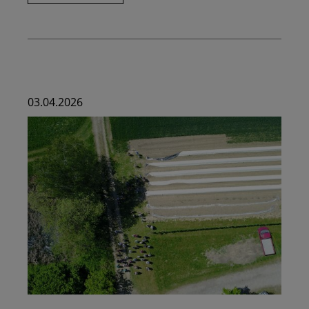
-
hier
schmeckt
es
lecker!
03.04.2026