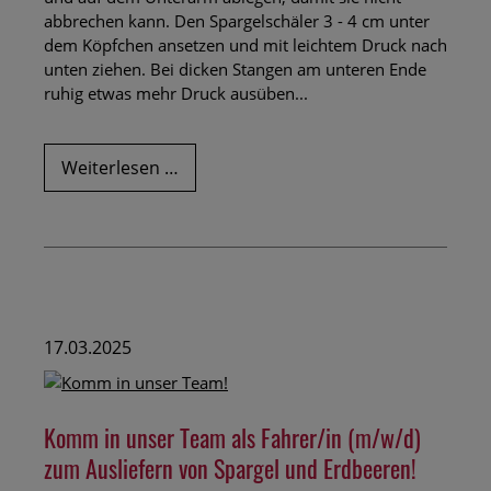
abbrechen kann. Den Spargelschäler 3 - 4 cm unter
dem Köpfchen ansetzen und mit leichtem Druck nach
unten ziehen. Bei dicken Stangen am unteren Ende
ruhig etwas mehr Druck ausüben...
Spargel
Weiterlesen …
schälen
-
so
geht's
17.03.2025
Komm in unser Team als Fahrer/in (m/w/d)
zum Ausliefern von Spargel und Erdbeeren!