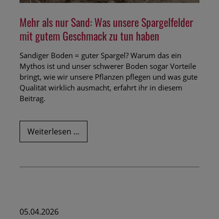
Mehr als nur Sand: Was unsere Spargelfelder
mit gutem Geschmack zu tun haben
Sandiger Boden = guter Spargel? Warum das ein
Mythos ist und unser schwerer Boden sogar Vorteile
bringt, wie wir unsere Pflanzen pflegen und was gute
Qualität wirklich ausmacht, erfahrt ihr in diesem
Beitrag.
Mehr
Weiterlesen …
als
nur
Sand:
Was
unsere
Spargelfelder
mit
05.04.2026
gutem