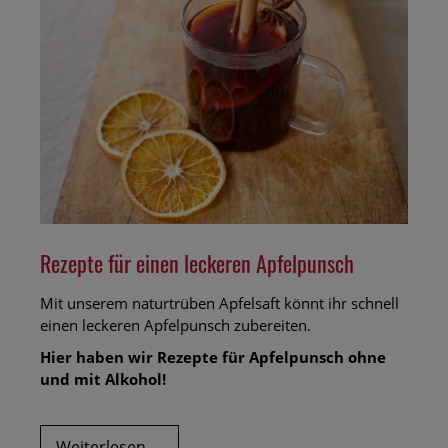
zum
Backen
Rezepte für einen leckeren Apfelpunsch
Mit unserem naturtrüben Apfelsaft könnt ihr schnell
einen leckeren Apfelpunsch zubereiten.
Hier haben wir Rezepte für Apfelpunsch ohne
und mit Alkohol!
Rezepte
Weiterlesen …