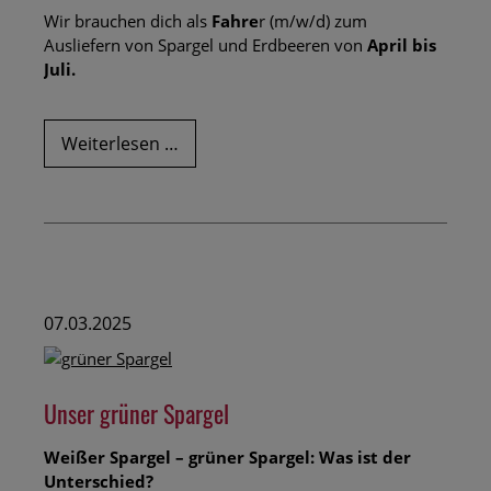
Wir brauchen dich als
Fahre
r (m/w/d) zum
Ausliefern von Spargel und Erdbeeren von
April bis
Juli.
Komm
Weiterlesen …
in
unser
Team
als
Fahrer/in
(m/w/d)
zum
07.03.2025
Ausliefern
von
Spargel
Unser grüner Spargel
und
Erdbeeren!
Weißer Spargel – grüner Spargel: Was ist der
Unterschied?