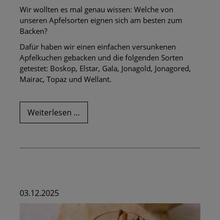
Wir wollten es mal genau wissen: Welche von
unseren Apfelsorten eignen sich am besten zum
Backen?
Dafür haben wir einen einfachen versunkenen
Apfelkuchen gebacken und die folgenden Sorten
getestet: Boskop, Elstar, Gala, Jonagold, Jonagored,
Mairac, Topaz und Wellant.
Unser
Weiterlesen …
großer
Backapfel-
Test:
diese
Sorten
sind
die
03.12.2025
besten
Äpfel