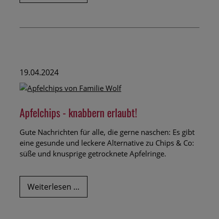
Sie
noch
Erdbeeren
eingefroren?
19.04.2024
Apfelchips - knabbern erlaubt!
Gute Nachrichten für alle, die gerne naschen: Es gibt
eine gesunde und leckere Alternative zu Chips & Co:
süße und knusprige getrocknete Apfelringe.
Apfelchips
Weiterlesen …
-
knabbern
erlaubt!