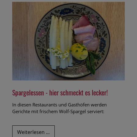
Geschmack
zu
tun
haben
Spargelessen - hier schmeckt es lecker!
In diesen Restaurants und Gasthöfen werden
Gerichte mit frischem Wolf-Spargel serviert:
Spargelessen
Weiterlesen …