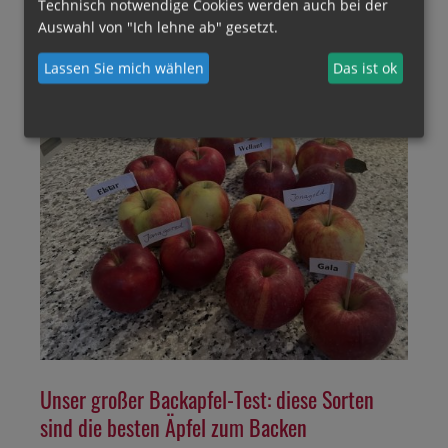
eingefroren?
Technisch notwendige Cookies werden auch bei der
Auswahl von "Ich lehne ab" gesetzt.
Lassen Sie mich wählen
Das ist ok
08.12.2025
Unser großer Backapfel-Test: diese Sorten
sind die besten Äpfel zum Backen