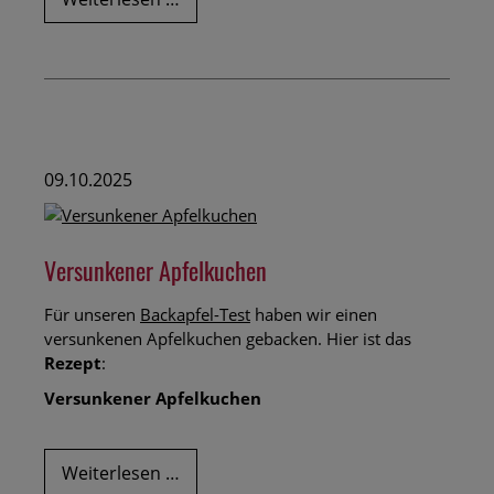
für
einen
leckeren
Apfelpunsch
09.10.2025
Versunkener Apfelkuchen
Für unseren
Backapfel-Test
haben wir einen
versunkenen Apfelkuchen gebacken. Hier ist das
Rezept
:
Versunkener Apfelkuchen
Versunkener
Weiterlesen …