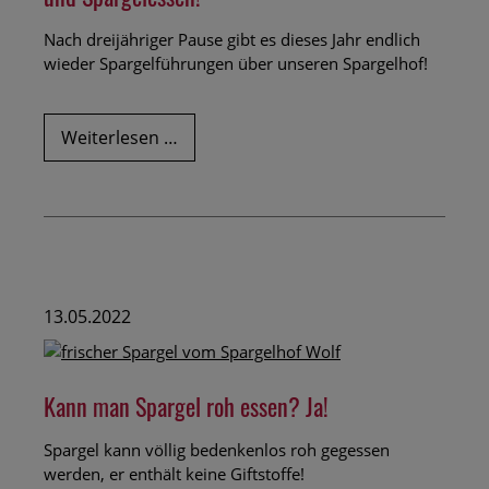
Nach dreijähriger Pause gibt es dieses Jahr endlich
wieder Spargelführungen über unseren Spargelhof!
Dieses
Weiterlesen …
Jahr
gibt
es
wieder
Spargelführungen
und
Spargelessen!
13.05.2022
Kann man Spargel roh essen? Ja!
Spargel kann völlig bedenkenlos roh gegessen
werden, er enthält keine Giftstoffe!