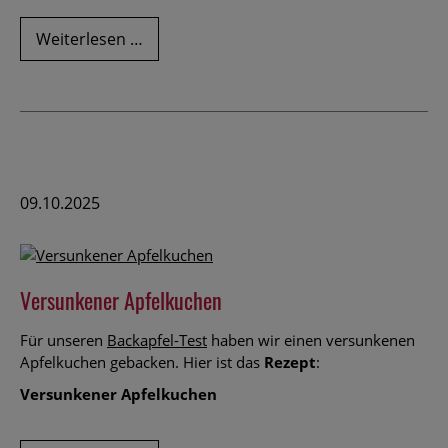
Rezepte
Weiterlesen …
für
einen
leckeren
Apfelpunsch
09.10.2025
Versunkener Apfelkuchen
Für unseren
Backapfel-Test
haben wir einen versunkenen
Apfelkuchen gebacken. Hier ist das
Rezept
:
Versunkener Apfelkuchen