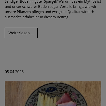
Sandiger Boden = guter Spargel? Warum das ein Mythos ist
und unser schwerer Boden sogar Vorteile bringt, wie wir
unsere Pflanzen pflegen und was gute Qualität wirklich
ausmacht, erfahrt ihr in diesem Beitrag.
Mehr
Weiterlesen …
als
nur
Sand:
Was
unsere
Spargelfelder
mit
05.04.2026
gutem
Geschmack
zu
tun
haben