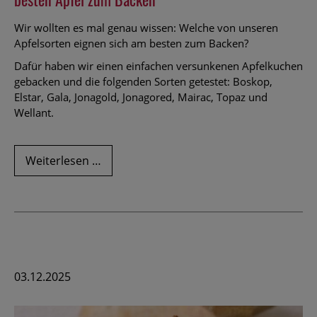
Wir wollten es mal genau wissen: Welche von unseren
Apfelsorten eignen sich am besten zum Backen?
Dafür haben wir einen einfachen versunkenen Apfelkuchen
gebacken und die folgenden Sorten getestet: Boskop,
Elstar, Gala, Jonagold, Jonagored, Mairac, Topaz und
Wellant.
Unser
Weiterlesen …
großer
Backapfel-
Test:
diese
Sorten
sind
die
03.12.2025
besten
Äpfel
zum