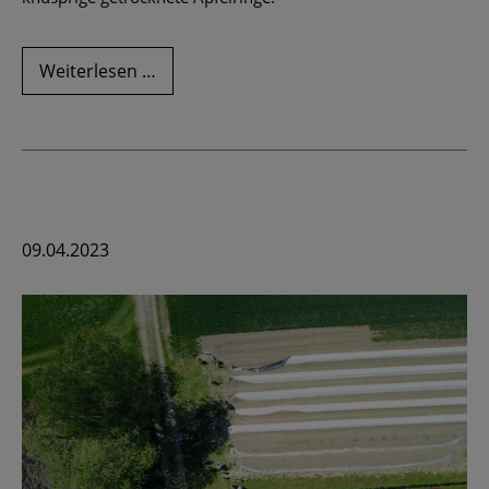
Apfelchips
Weiterlesen …
-
knabbern
erlaubt!
09.04.2023