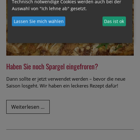
Technisch notwendige Cookies werden auch bei der
Auswahl von "Ich lehne ab" gesetzt.
Lassen Sie mich wählen
Das ist ok
Haben Sie noch Spargel eingefroren?
Dann sollte er jetzt verwendet werden – bevor die neue
Saison losgeht. Wir haben ein leckeres Rezept dafür!
Haben
Weiterlesen …
Sie
noch
Spargel
eingefroren?