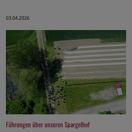
lecker!
03.04.2026
Führungen über unseren Spargelhof