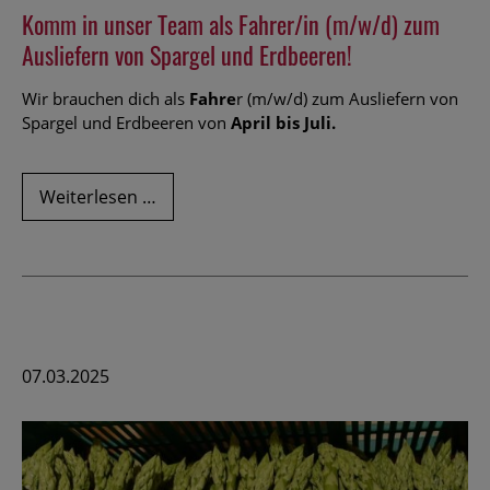
Komm in unser Team als Fahrer/in (m/w/d) zum
Ausliefern von Spargel und Erdbeeren!
Wir brauchen dich als
Fahre
r (m/w/d) zum Ausliefern von
Spargel und Erdbeeren von
April bis Juli.
Komm
Weiterlesen …
in
unser
Team
als
Fahrer/in
(m/w/d)
zum
07.03.2025
Ausliefern
von
Spargel
und
Erdbeeren!