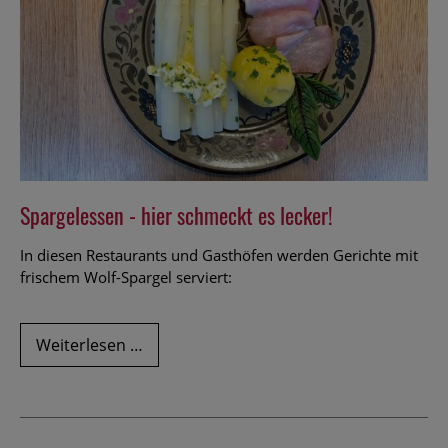
Spargelessen - hier schmeckt es lecker!
In diesen Restaurants und Gasthöfen werden Gerichte mit
frischem Wolf-Spargel serviert:
Spargelessen
Weiterlesen …
-
hier
schmeckt
es