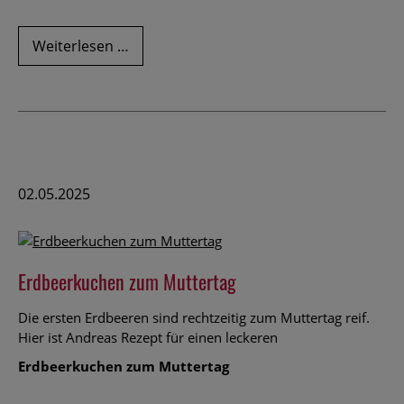
Familie
Weiterlesen …
Wolf
im
Fernsehen:
Wie
Landwirte
das
Internet
02.05.2025
nutzen
Erdbeerkuchen zum Muttertag
Die ersten Erdbeeren sind rechtzeitig zum Muttertag reif.
Hier ist Andreas Rezept für einen leckeren
Erdbeerkuchen zum Muttertag