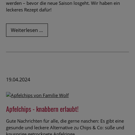
werden – bevor die neue Saison losgeht. Wir haben ein
leckeres Rezept dafür!
Haben
Weiterlesen …
Sie
noch
Erdbeeren
eingefroren?
19.04.2024
Apfelchips - knabbern erlaubt!
Gute Nachrichten für alle, die gerne naschen: Es gibt eine
gesunde und leckere Alternative zu Chips & Co: süße und
knusprige getrocknete Apfelringe.