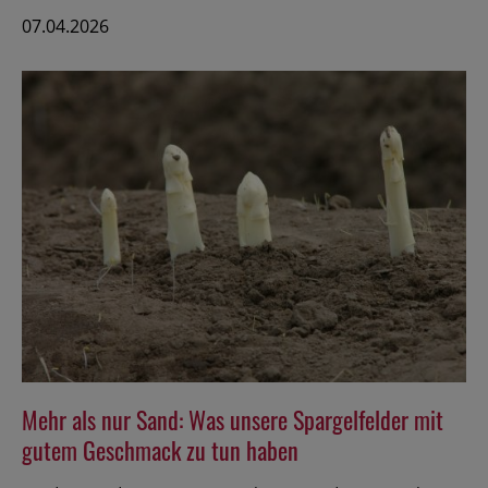
und
07.04.2026
noch
dazu
gesund
Mehr als nur Sand: Was unsere Spargelfelder mit
gutem Geschmack zu tun haben