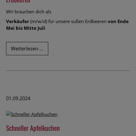
Wir brauchen dich als
Verkäufer
(m/w/d) für unsere süßen Erdbeeren
von Ende
Mai bis Mitte Juli
Komm
Weiterlesen …
in
unser
Team
als
Verkäufer/in
(m/w/d)
für
01.09.2024
Erdbeeren
Schneller Apfelkuchen