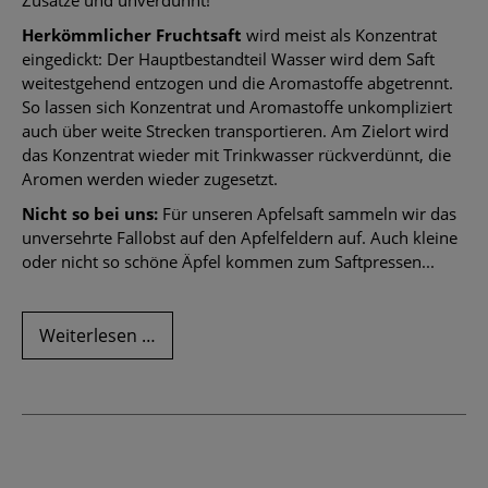
Herkömmlicher Fruchtsaft
wird meist als Konzentrat
eingedickt: Der Hauptbestandteil Wasser wird dem Saft
weitestgehend entzogen und die Aromastoffe abgetrennt.
So lassen sich Konzentrat und Aromastoffe unkompliziert
auch über weite Strecken transportieren. Am Zielort wird
das Konzentrat wieder mit Trinkwasser rückverdünnt, die
Aromen werden wieder zugesetzt.
Nicht so bei uns:
Für unseren Apfelsaft sammeln wir das
unversehrte Fallobst auf den Apfelfeldern auf. Auch kleine
oder nicht so schöne Äpfel kommen zum Saftpressen...
Unser
Weiterlesen …
naturtrüber
Apfel-
Direktsaft
–
so
gut