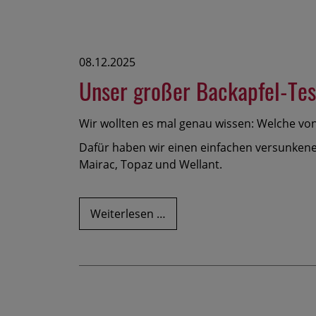
eingefroren?
08.12.2025
Unser großer Backapfel-Tes
Wir wollten es mal genau wissen: Welche vo
Dafür haben wir einen einfachen versunkenen
Mairac, Topaz und Wellant.
Unser
Weiterlesen …
großer
Backapfel-
Test:
diese
Sorten
sind