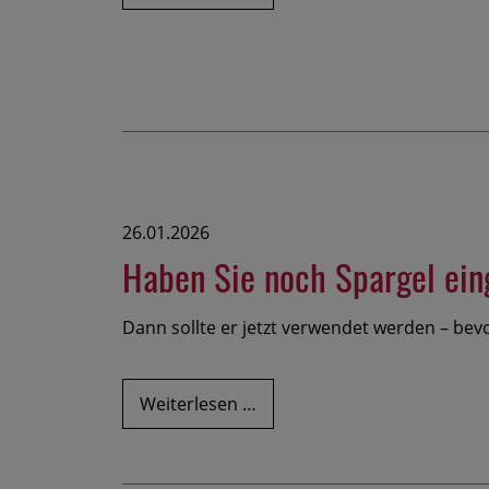
über
unseren
Spargelhof
26.01.2026
Haben Sie noch Spargel ein
Dann sollte er jetzt verwendet werden – bevo
Haben
Weiterlesen …
Sie
noch
Spargel