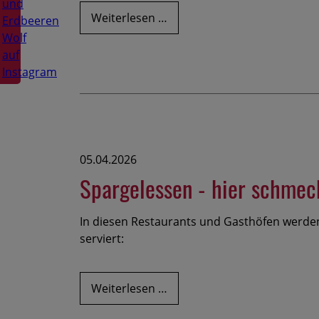
Mehr
Weiterlesen …
als
nur
Sand:
Was
unsere
Spargelfelder
mit
gutem
05.04.2026
Geschmack
Spargelessen - hier schmeck
zu
tun
In diesen Restaurants und Gasthöfen werden
haben
serviert:
Spargelessen
Weiterlesen …
-