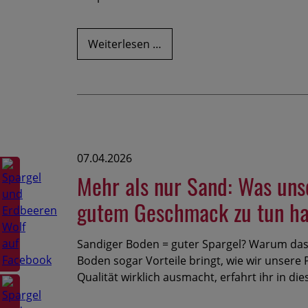
Unser
Weiterlesen …
naturtrüber
Apfel-
Direktsaft
–
so
gut
07.04.2026
und
noch
Mehr als nur Sand: Was uns
dazu
gutem Geschmack zu tun h
gesund
Sandiger Boden = guter Spargel? Warum das
Boden sogar Vorteile bringt, wie wir unsere
Qualität wirklich ausmacht, erfahrt ihr in di